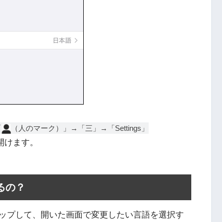
「
（人のマーク）」→「三」→「Settings」
開けます。
するの？
をタップして、開いた画面で変更したい言語を選択す