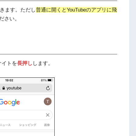
ができます。ただし
普通に開くとYouTubeのアプリに飛
ださい。
サイトを
長押し
します。